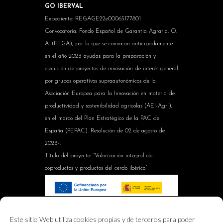
GO IBERVAL
Expediente: REGAGE22e00065177801
Convocatoria: Fondo Español de Garantía Agraria, O.
A. (FEGA), por la que se convocan anticipadamente
en el año 2023 ayudas para la preparación y
ejecución de proyectos de innovación de interés general
por grupos operativos supraautonómicos de la
Asociación Europea para la Innovación en materia de
productividad y sostenibilidad agrícolas (AEI-Agri),
en el marco del Plan Estratégico de la PAC de
España (PEPAC). Resolución de 02 de agosto de
2023-.
Título del proyecto: “Valorización integral de
coproductos y productos del cerdo ibérico”
GO IBERVAL, actuación con una ayuda total de
Este sitio Web utiliza cookies propias y de terceros para poder
598.303,41 €, cofinanciada en un 80% por el Fondo