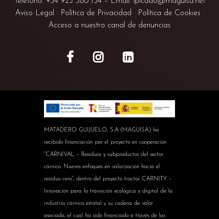
Teléfono. +34
923 580 154
– Email.
lpicado@maguisa.net
Aviso Legal
·
Política de Privacidad
·
Política de Cookies
·
Acceso a nuestro canal de denuncias
MATADERO GUIJUELO, S.A (MAGUISA) ha
recibido financiación por el proyecto en cooperación
“CARNIVAL – Residuos y subproductos del sector
cárnico. Nuevos enfoques en valorización hacia el
residuo cero”, dentro del proyecto tractor CARNITY –
Innovación para la transición ecológica y digital de la
industria cárnica estatal y su cadena de valor
asociada, el cuál ha sido financiado a través de las