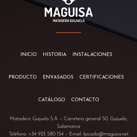
INICIO
HISTORIA
INSTALACIONES
PRODUCTO
ENVASADOS
CERTIFICACIONES
CATÁLOGO
CONTACTO
Matadero Guijuelo S.A. –
Carretera general 50, Guijuelo,
Salamanca
Teléfono. +34
923 580 154
– Email.
lpicado@maguisa.net