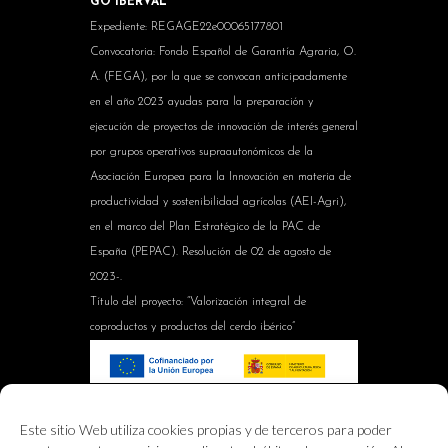
GO IBERVAL
Expediente: REGAGE22e00065177801
Convocatoria: Fondo Español de Garantía Agraria, O.
A. (FEGA), por la que se convocan anticipadamente
en el año 2023 ayudas para la preparación y
ejecución de proyectos de innovación de interés general
por grupos operativos supraautonómicos de la
Asociación Europea para la Innovación en materia de
productividad y sostenibilidad agrícolas (AEI-Agri),
en el marco del Plan Estratégico de la PAC de
España (PEPAC). Resolución de 02 de agosto de
2023-.
Título del proyecto: “Valorización integral de
coproductos y productos del cerdo ibérico”
GO IBERVAL, actuación con una ayuda total de
Este sitio Web utiliza cookies propias y de terceros para poder
598.303,41 €, cofinanciada en un 80% por el Fondo