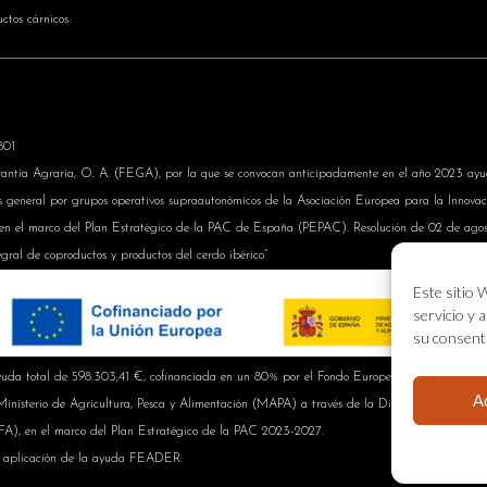
ctos cárnicos.
801
antía Agraria, O. A. (FEGA), por la que se convocan anticipadamente en el año 2023 ayud
és general por grupos operativos supraautonómicos de la Asociación Europea para la Innova
, en el marco del Plan Estratégico de la PAC de España (PEPAC). Resolución de 02 de ago
tegral de coproductos y productos del cerdo ibérico”
Este sitio 
servicio y 
su consenti
da total de 598.303,41 €, cofinanciada en un 80% por el Fondo Europeo Agrícola de Des
A
nisterio de Agricultura, Pesca y Alimentación (MAPA) a través de la Dirección General de 
A), en el marco del Plan Estratégico de la PAC 2023-2027.
e aplicación de la ayuda FEADER:
Dirección General de Desarrollo Rural, Innovación y F