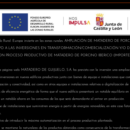
rollo Rural: Europa invierte en las zonas rurales. AMPLIACIÓN DE MATADERO DE P
OYO A LAS INVERSIONES EN TRANSFORMACIÓN/COMERCIALIZACIÓN Y/O
ON PROCESO PRODUCTIVO DE MATADERO DE PORCINO IBERICO (IMPORTE
ra la página web: MATADERO DE GUIJUELO, S.A. ha previsto con la inversión una ampliac
 inversiones en nuevos edificios productivos junto con bienes de equipo e instalaciones que 
zación y conectividad, así como en otros equipos e instalaciones relativos a digitalización 
os de eficiencia energética de forma que el nuevo edificio presentará un notable equilibrio en 
 un notable ahorro en los consumos de los que será demandante al entrar en producción.
e de instalaciones que suministren energía a partir de energías renovables, en este caso fot
.
ivo de introducir la máxima automatización en el proceso productivo planteado.
n se mantiene la naturaleza de los productos obtenidos como consecuencia de la transformaci