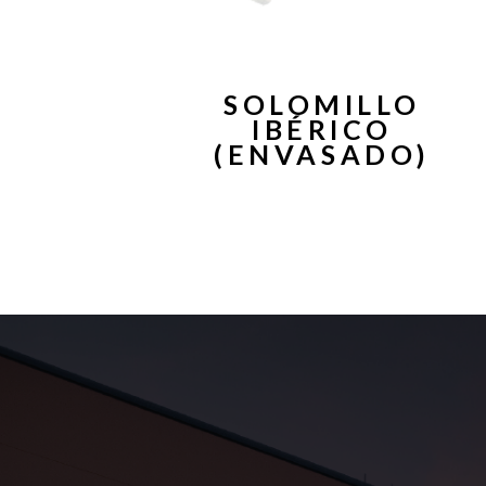
SOLOMILLO
IBÉRICO
(ENVASADO)