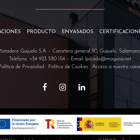
ACIONES
PRODUCTO
ENVASADOS
CERTIFICACION
atadero Guijuelo S.A. –
Carretera general 50, Guijuelo, Salaman
Teléfono. +34
923 580 154
– Email.
lpicado@maguisa.net
Política de Privacidad
·
Política de Cookies
·
Acceso a nuestro cana