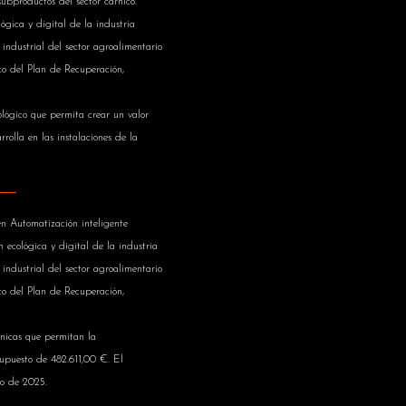
roductos del sector cárnico.
ógica y digital de la industria
 industrial del sector agroalimentario
o del Plan de Recuperación,
ológico que permita crear un valor
olla en las instalaciones de la
 Automatización inteligente
n ecológica y digital de la industria
 industrial del sector agroalimentario
o del Plan de Recuperación,
cnicas que permitan la
upuesto de 482.611,00 €. El
io de 2025.