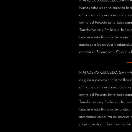
MATADERO GUIJUELO, S.A (MAGUISA) 
Nuevos enfoques en valorización haci
cárnica estatal y su cadena de valor 
dentro del Proyecto Estratégico pa
Transformación y Resiliencia, financ
Gracias a esta financiación, se ejec
agregado a los residuos y subproduct
empresa en Salamanca - Castilla y L
MATADERO GUIJUELO, S.A (MAGUISA) 
dirigida a procesos altamente flexibl
cárnica estatal y su cadena de valor 
dentro del Proyecto Estratégico pa
Transformación y Resiliencia, financ
Gracias a esta financiación, se ejec
automatización óptima de procesos p
proyecto se desarrolla en las instal