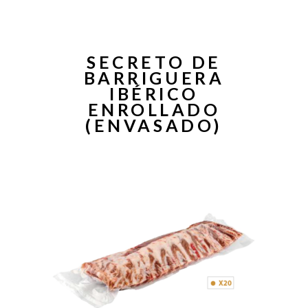
SECRETO DE
BARRIGUERA
IBÉRICO
ENROLLADO
(ENVASADO)