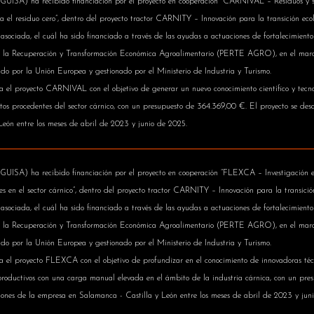
ha recibido financiación por el proyecto en cooperación “CARNIVAL – Residuos y subp
a el residuo cero”, dentro del proyecto tractor CARNITY – Innovación para la transición ecol
asociada, el cuál ha sido financiado a través de las ayudas a actuaciones de fortalecimiento
ra la Recuperación y Transformación Económica Agroalimentario (PERTE AGRO), en el marc
iado por la Unión Europea y gestionado por el Ministerio de Industria y Turismo.
uta el proyecto CARNIVAL con el objetivo de generar un nuevo conocimiento científico y tecn
os procedentes del sector cárnico, con un presupuesto de 364.369,00 €. El proyecto se desarr
eón entre los meses de abril de 2023 y junio de 2025.
ha recibido financiación por el proyecto en cooperación “FLEXCA – Investigación en
es en el sector cárnico”, dentro del proyecto tractor CARNITY – Innovación para la transició
asociada, el cuál ha sido financiado a través de las ayudas a actuaciones de fortalecimiento
ra la Recuperación y Transformación Económica Agroalimentario (PERTE AGRO), en el marc
iado por la Unión Europea y gestionado por el Ministerio de Industria y Turismo.
uta el proyecto FLEXCA con el objetivo de profundizar en el conocimiento de innovadoras té
roductivos con una carga manual elevada en el ámbito de la industria cárnica, con un pres
aciones de la empresa en Salamanca - Castilla y León entre los meses de abril de 2023 y jun