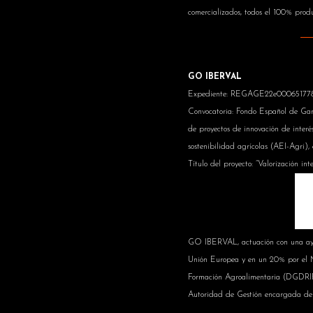
comercializados, todos el 100% produ
GO IBERVAL
Expediente: REGAGE22e00065177
Convocatoria: Fondo Español de Gar
de proyectos de innovación de inter
sostenibilidad agrícolas (AEI-Agri)
Título del proyecto: “Valorización in
GO IBERVAL, actuación con una ayu
Unión Europea y en un 20% por el Mi
Formación Agroalimentaria (DGDRIF
Autoridad de Gestión encargada d