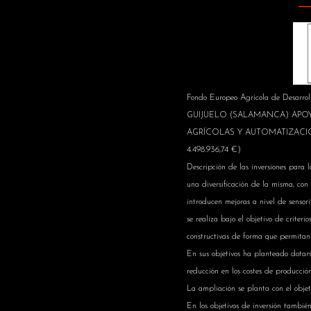
Fondo Europeo Agrícola de Desar
GUIJUELO (SALAMANCA) AP
AGRÍCOLAS Y AUTOMATIZACI
4.498.936,74 €)
Descripción de las inversiones pa
una diversificación de la misma, con
introducen mejoras a nivel de sensori
se realiza bajo el objetivo de criteri
constructivas de forma que permitan
En sus objetivos ha planteado dotars
reducción en los costes de producción
La ampliación se planta con el objet
En los objetivos de inversión tambié